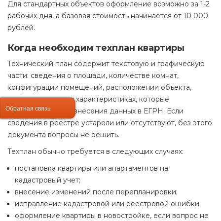
Для стандартных объектов оформление возможно за 1-2
рабочих дня, а базовая стоимость начинается от 10 000
рублей.
Когда необходим техплан квартиры
Технический план содержит текстовую и графическую
части: сведения о площади, количестве комнат,
конфигурации помещений, расположении объекта,
материалах и иных характеристиках, которые
Обратная связь
Обратная связь
используются для внесения данных в ЕГРН. Если
сведения в реестре устарели или отсутствуют, без этого
документа вопросы не решить.
Техплан обычно требуется в следующих случаях:
постановка квартиры или апартаментов на
кадастровый учет;
внесение изменений после перепланировки;
исправление кадастровой или реестровой ошибки;
оформление квартиры в новостройке, если вопрос не