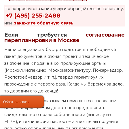
По вопросам оказания услуги обращайтесь по телефону:
+7 (495) 255-2488
или
закажите обратную связь
Если требуется
согласование
перепланировки в Москве
Наши специалисты быстро подготовят необходимый
пакет документов, включая проект и техническое
заключение к подаче в контролирующие органы
(Мосжилинспекцию, Москомархитектуру, Пожарнадзор,
Роспотребнадзор и т. п.), твердо гарантируя их
прохождение с первого раза. Когда мы беремся за дело,
то доводим его до конца!
Мы не первый год оказываем помощь в согласовании
Обратная связь
Обратная связь
перепланировки. Вам достаточно предоставить
свидетельство о праве собственности (выписку из
ЕГРН), и технический паспорт – и в конце вы получите
полностью сформированный пакет документов,