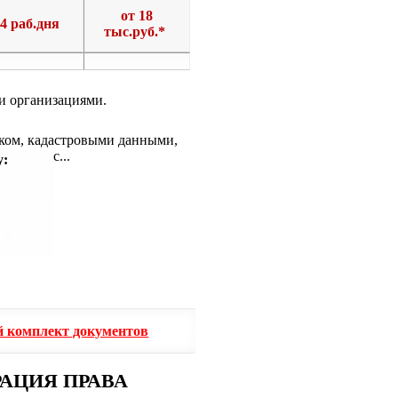
от 18
4 раб.дня
тыс.руб.*
и организациями.
стком, кадастровыми данными,
 в адрес...
у:
 комплект документов
АЦИЯ ПРАВА