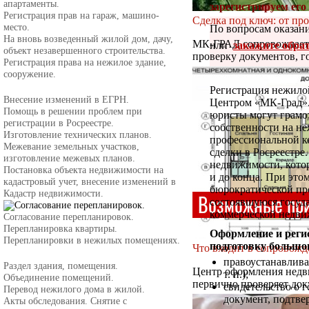
апартаменты.
зарегистрируем его 
Регистрация прав на гараж, машино-
Сделка под ключ: от про
место.
По вопросам оказани
На вновь возведенный жилой дом, дачу,
МК-ГРАД сопровождает 
или
закажите обрат
объект незавершенного строительства.
проверку документов, г
Регистрация права на нежилое здание,
сооружение.
Регистрация нежило
Внесение изменений в ЕГРН.
Центром «МК-Град».
Помощь в решении проблем при
юристы могут грамо
регистрации в Росреестре.
собственности на не
Изготовление технических планов.
профессиональной к
Межевание земельных участков,
сделки в Росреестре
изготовление межевых планов.
недвижимости, котор
Постановка объекта недвижимости на
и до конца. При это
кадастровый учет, внесение изменений в
бюрократической про
Кадастр недвижимости.
состоявшуюся госуд
коммерческой недвиж
Согласование перепланировок.
Перепланировка квартиры.
Оформление и реги
Перепланировки в нежилых помещениях.
подготовку большог
Что входит в сопровожд
правоустанавлива
Раздел здания, помещения.
Центр оформления недв
т. п.);
Объединение помещений.
первично проверяет доку
свидетельство о г
Перевод нежилого дома в жилой.
документ, подтве
Акты обследования. Снятие с