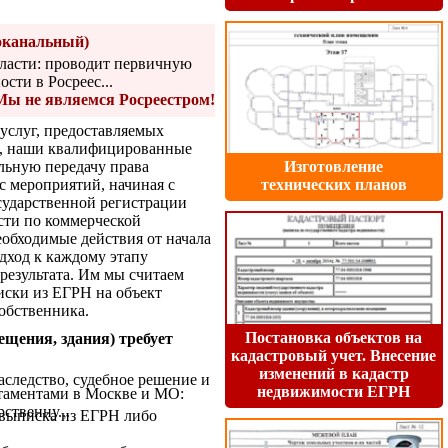
оканальный)
ласти: проводит первичную
сти в Росреес...
Мы не являемся Росреестром!
услуг, предоставляемых
к, наши квалифицированные
льную передачу права
Изготовление
с мероприятий, начиная с
технических планов
сударственной регистрации
сти по коммерческой
еобходимые действия от начала
дход к каждому этапу
результата. Им мы считаем
иски из ЕГРН на объект
обственника.
Постановка объектов на
щения, здания) требует
кадастровый учет. Внесение
изменений в кадастр
аследство, судебное решение и
недвижимости ЕГРН
таментами в Москве и МО:
ственну...
, выписка из ЕГРН либо