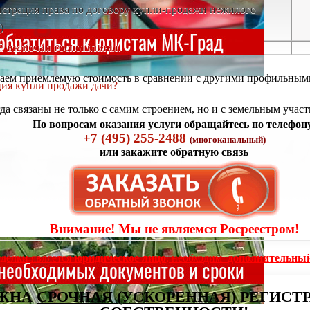
страция права по договору купли-продажи нежилого
)
Е включая госпошлины.
гаем приемлемую стоимость в сравнении с другими профильным
ция купли продажи дачи?
гда связаны не только с самим строением, но и с земельным уча
можными ограничениями и зарегистрированными лицами. Ошибка
По вопросам оказания услуги обращайтесь по телефон
+7 (495) 255-2488
(многоканальный)
или закажите обратную связь
Внимание! Мы не являемся Росреестром!
сделки является
юридическое лицо
, необходим
дополнительный
ЖНА
СРОЧНАЯ (УСКОРЕННАЯ)
РЕГИСТР