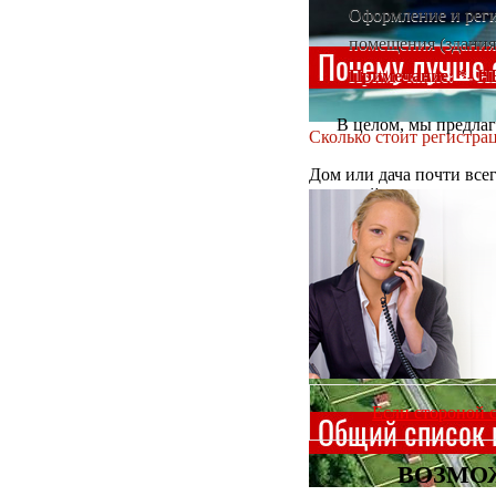
Оформление и реги
помещения (здания
Примечание: *- Н
В целом, мы предла
Сколько стоит регистра
Дом или дача почти все
историей владения, воз
Если стороной 
ВОЗМО