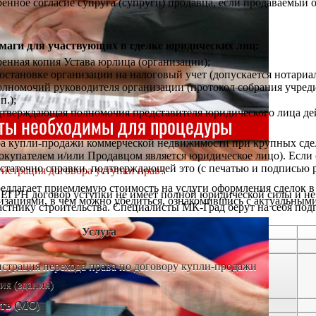
ренное согласие супруга (супруги) продавца, если продаваемый о
маги для участвующих в сделке юридических лиц:
ренная копия Устава юрлица (организации);
постановке организации на налоговый учет (допускается нотариал
лномочий руководителя организации (протокол собрания учреди
п.);
дтверждающая полномочия представителя юридического лица дей
ра купли-продажи коммерческой недвижимости при крупных сдел
окупателем и/или Продавцом является юридическое лицо). Если 
остаточно справки, подтверждающей это (с печатью и подписью 
гистрация договора уступки прав?
едлагает приемлемую стоимость на услуги оформления сделок в
 ЕГРН договор уступки не имеет полной юридической силы и не
зациями, в чем можно убедиться, ознакомившись с актуальными
стнику строительства. Специалисты МК-Град берут на себя подго
Услуга
страция перехода права по договору купли-продажи
я (здания)
ть (МО)