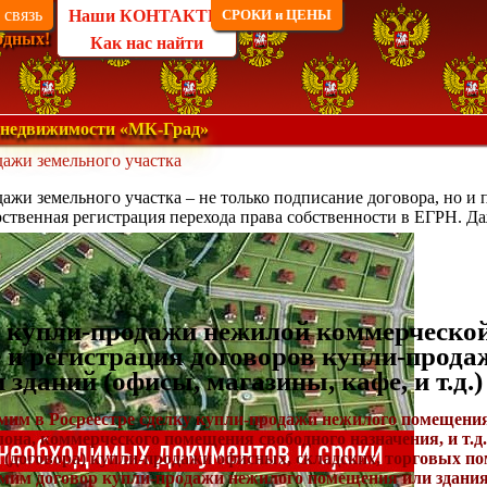
 связь
Наши КОНТАКТЫ
СРОКИ и ЦЕНЫ
одных!
Как нас найти
 недвижимости «МК-Град»
ажи земельного участка
жи земельного участка – не только подписание договора, но и 
рственная регистрация перехода права собственности в ЕГРН. Даж
 купли-продажи нежилой коммерческой
 и регистрация договоров купли-прод
зданий (офисы, магазины, кафе, и т.д.)
им в Росреестре сделку купли-продажи нежилого помещения 
алона, коммерческого помещения свободного назначения, и т.д
 (договора) купли-продажи офисных, складских, торговых п
рмим договор купли-продажи нежилого помещения или здания