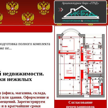
Архитектурное бюро «ГРАД»
подготовка полного комплекта
е не...
 недвижимости.
ажи нежилых
(офиса, магазина, склада,
.) или здания. Оформление и
омещений. Зарегистрируем
Согласование
 и в кратчайшие сроки
перепланировок