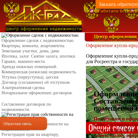
Заказать обратную
Работаем без вых
Центр оформления
Оформление сделок с недвижимостью.
Оформление купли-прод
Квартиры, комнаты, апартаменты.
Земельные участки, дома, дачи.
Оформление купли-прода
Ипотека, залог. Снятие залога, ипотеки.
Гаражи, машино-места.
для Росреестра и госуда
Аренда нежилых помещений.
Коммерческая (нежилая) недвижимость.
Уступка (переуступка), цессия.
Договор (соглашение) об отступном.
Альтернативная сделка.
Оформление
Нотариальное оформление договоров.
Составление
Составление договоров по
помещений и 
недвижимости.
Подготовим и оформ
Обратная связь
Регистрация прав собственности на
кафе, ресторана, с
недвижимость.
регистрация сделки
Регистрация прав на квартиру,
любую сделку, офо