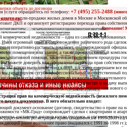
в Росреестре.
верки объекта до договора
+7 (495) 255-2488
я услуги обращайтесь по телефону:
(мног
сделки купли-продажи жилых домов в Москве и Московской об
ную связь.
отовит ДКП и организует регистрацию перехода права собственно
Внимание!
й коммерческой недвижимости – одна из самых востребованных 
 Имея огромный опыт в сопровождении различного рода сдело
тно и оперативно составить документ, подтверждающий официа
жилое помещение или здание, а также провести полный комплек
онсультативной помощи, заканчивая проведением процедуры го
. Вы можете доверить нам оформление перехода прав собственно
ое мы всегда выполняем «под ключ», т. е. сами совершаем все н
м мы гарантируем сугубо профессиональный и ответственный по
цедуры и всегда доводим работу до нужного – положительного 
арственную регистрацию соглашения в Росреестре и выдачу вып
имости (нежилого помещения), в которой указано имя нового с
страция прав на коммерческую недвижимость (нежилого поме
о пакета документов. В него обязательно входят:
ение сделки под ключ
ющий документ-основание (договор, свидетельство о праве на н
ижимости «МК-Град» сопровождает сделки с квартирами и апар
менты, составляет договор купли продажи, и организует государ
осударственной регистрации права (выдавалось в 1999-2000 гг.)
рждающий ранее возникшее право (выдавался с 1991 по 1998 гг.);