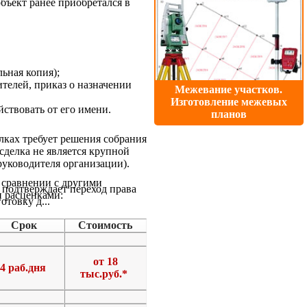
бъект ранее приобретался в
ьная копия);
телей, приказ о назначении
Межевание участков.
Изготовление межевых
ствовать от его имени.
планов
ках требует решения собрания
сделка не является крупной
руководителя организации).
 сравнении с другими
 подтверждает переход права
 расценками:
товку д...
Срок
Стоимость
от 18
4 раб.дня
тыс.руб.*