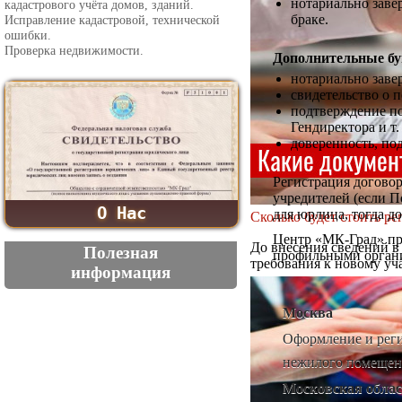
нотариально заве
кадастрового учёта домов, зданий.
браке.
Исправление кадастровой, технической
ошибки.
Проверка недвижимости.
Дополнительные бу
нотариально заве
свидетельство о 
подтверждение по
Гендиректора и т. 
доверенность, по
Регистрация догово
учредителей (если П
О Нас
для юрлица, тогда д
Сколько будет стоить ре
Центр «МК-Град» пр
До внесения сведений в
Полезная
профильными органи
требования к новому уча
информация
Москва
Оформление и реги
нежилого помещени
Московская облас