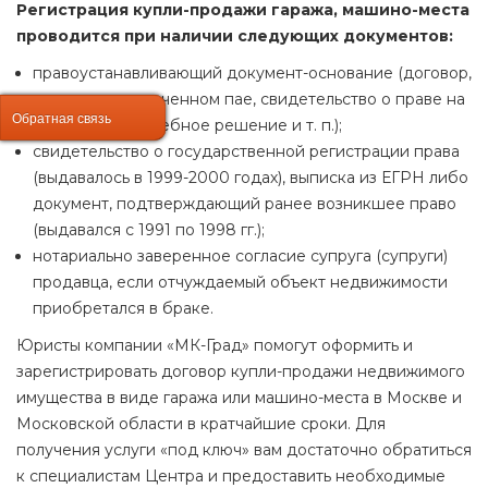
Регистрация купли-продажи гаража, машино-места
проводится при наличии следующих документов:
правоустанавливающий документ-основание (договор,
справка о выплаченном пае, свидетельство о праве на
Обратная связь
Обратная связь
наследство, судебное решение и т. п.);
свидетельство о государственной регистрации права
(выдавалось в 1999-2000 годах), выписка из ЕГРН либо
документ, подтверждающий ранее возникшее право
(выдавался с 1991 по 1998 гг.);
нотариально заверенное согласие супруга (супруги)
продавца, если отчуждаемый объект недвижимости
приобретался в браке.
Юристы компании «МК-Град» помогут оформить и
зарегистрировать договор купли-продажи недвижимого
имущества в виде гаража или машино-места в Москве и
Московской области в кратчайшие сроки. Для
получения услуги «под ключ» вам достаточно обратиться
к специалистам Центра и предоставить необходимые