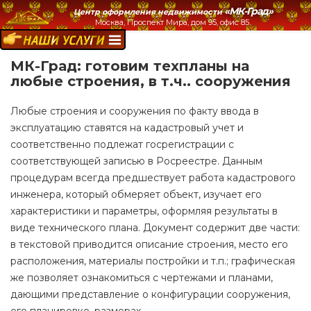
«МК-Град»
Центр оформления недвижимости
Москва, Проспект Мира, дом 95, офис 85.
НАШИ УСЛУГИ:
МК-Град: готовим техпланы на
любые строения, в т.ч.. сооружения
Любые строения и сооружения по факту ввода в
эксплуатацию ставятся на кадастровый учет и
соответственно подлежат госрегистрации с
соответствующей записью в Росреестре. Данным
процедурам всегда предшествует работа кадастрового
инженера, который обмеряет объект, изучает его
характеристики и параметры, оформляя результаты в
виде технического плана. Документ содержит две части:
в текстовой приводится описание строения, место его
расположения, материалы постройки и т.п.; графическая
же позволяет ознакомиться с чертежами и планами,
дающими представление о конфигурации сооружения,