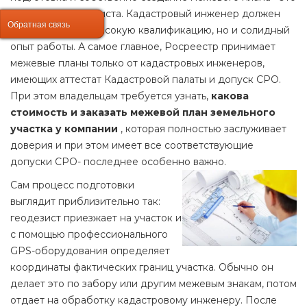
дело для специалиста. Кадастровый инженер должен
Обратная связь
Обратная связь
иметь не только высокую квалификацию, но и солидный
опыт работы. А самое главное, Росреестр принимает
межевые планы только от кадастровых инженеров,
имеющих аттестат Кадастровой палаты и допуск СРО.
При этом владельцам требуется узнать,
какова
стоимость и заказать межевой план земельного
участка у компании
, которая полностью заслуживает
доверия и при этом имеет все соответствующие
допуски СРО- последнее особенно важно.
Сам процесс подготовки
выглядит приблизительно так:
геодезист приезжает на участок и
с помощью профессионального
GPS-оборудования определяет
координаты фактических границ участка. Обычно он
делает это по забору или другим межевым знакам, потом
отдает на обработку кадастровому инженеру. После