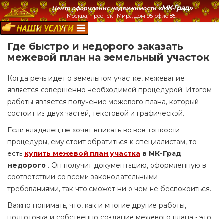
«МК-Град»
Центр оформления недвижимости
Москва, Проспект Мира, дом 95, офис 85.
НАШИ УСЛУГИ:
Где быстро и недорого заказать
межевой план на земельный участок
Когда речь идет о земельном участке, межевание
является совершенно необходимой процедурой. Итогом
работы является получение межевого плана, который
состоит из двух частей, текстовой и графической.
Если владелец не хочет вникать во все тонкости
процедуры, ему стоит обратиться к специалистам, то
есть
купить межевой план участка
в МК-Град
недорого
. Он получит документацию, оформленную в
соответствии со всеми законодательными
требованиями, так что сможет ни о чем не беспокоиться.
Важно понимать, что, как и многие другие работы,
подготовка и собственно создание межевого плана - это