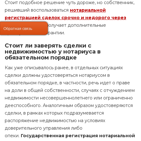
Стоит подобное решение чуть дороже, но собственник,
решивший воспользоваться
нотариальной
регистрацией сделок срочно и недорого через
МК-Град
, в итоге получает дополнительные
Обратная связь
Обратная связь
преимущества и гарантии.
Стоит ли заверять сделки с
недвижимостью у нотариуса в
обязательном порядке
Как уже описывалось ранее, в отдельных ситуациях
сделки должны удостоверяться нотариусом в
обязательном порядке, в частности, речь идет о праве
на доли в общей собственности, случаях с отчуждением
недвижимости несовершеннолетнего или ограниченно
дееспособного. Аналогичным образом удостоверяются
сделки, в рамках которых подразумевается
распоряжение недвижимостью на условиях
доверительного управления либо
опеки.
Государственная регистрация нотариальной