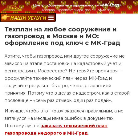
«МК-Град»
Центр оформления недвижимости
Москва, Проспект Мира, дом 95, офис 85.
НАШИ УСЛУГИ:
Техплан на любое сооружение и
газопровод в Москве и МО:
оформление под ключ с МК-Град
Хотите, чтобы газопровод или другое сооружение не
зависло на этапе постановки на кадастровый учет и
регистрации в Росреестре? Не теряйте время зря –
оформляйте технический план через МК-Град и
получайте результат быстро, чётко, с гарантией
принятия. Потому что в делах с кадастром, как в старой
пословице – «семь раз отмерь, один раз подай».
И лучше, чтобы этот «раз» оказался правильным, а не
затянулся на месяцы из-за ошибок в документах.
Поэтому лучше
заказать технический план
газопровода недорого в МК-Град
.