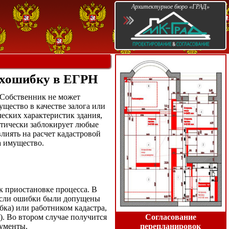
Архитектурное бюро «ГРАД»
ехошибку в ЕГРН
 Собственник не может
щество в качестве залога или
еских характеристик здания,
атически заблокирует любые
лиять на расчет кадастровой
а имущество.
 приостановке процесса. В
 если ошибки были допущены
ка) или работником кадастра,
). Во втором случае получится
Согласование
кументы.
перепланировок