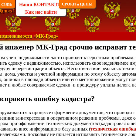
 связь
Наши КОНТАКТЫ
СРОКИ и ЦЕНЫ
одных!
Как нас найти
 недвижимости «МК-Град»
 инженер МК-Град срочно исправит т
ом учете недвижимости часто приводят к серьезным проблемам.
ть сделку с недвижимостью, использовать свое недвижимое иму
дуру перерегистрации объекта. Несоответствие реальных технич
, дома, участка и учетной информации по этому объекту автом
о, ошибки в площади объекта или его местоположении могут пов
онет и любые совершаемые сделки, и процедуру уплаты налога н
исправить ошибку кадастра?
руживаются в процессе оформления документов, что приводит к
твенник заинтересован в оперативном решении проблемы, даже
ром при оформлении технических документов (кадастровая ошиб
равильно внес информацию в базу данных (
техническая ошибка
издержками, поскольку не придется исправлять технические до