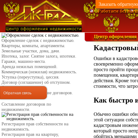
Заказать обратную
Работаем без вых
Центр оформления
Оформление сделок с недвижимостью.
Квартиры, комнаты, апартаменты.
Кадастровый
Земельные участки, дома, дачи.
Ипотека, залог. Снятие залога, ипотеки.
Ошибки в кадастров
Гаражи, машино-места.
своевременно оформи
Аренда нежилых помещений.
просто пройти проце
Коммерческая (нежилая) недвижимость.
помещения, квартиры
Уступка (переуступка), цессия.
действия. Кроме тог
Договор (соглашение) об отступном.
стоимости, что затр
Альтернативная сделка.
Обратная связь
Нотариальное оформление договоров.
Как быстро 
Составление договоров по
недвижимости.
Обычно ошибки обна
этой ситуации собс
Регистрация прав собственности на
кадастровым инжене
недвижимость.
который просто неп
Регистрация прав на квартиру,
обойтись меньшими 