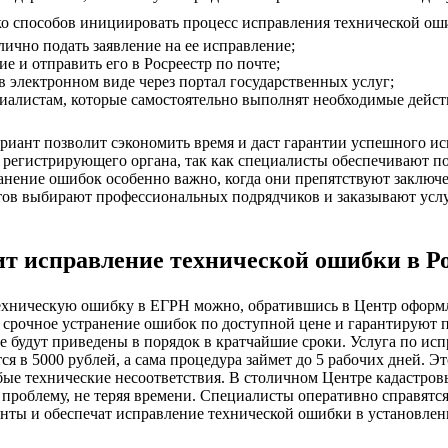
ко способов инициировать процесс исправления технической ош
ично подать заявление на ее исправление;
ие и отправить его в Росреестр по почте;
в электронном виде через портал государственных услуг;
циалистам, которые самостоятельно выполнят необходимые дейст
риант позволит сэкономить время и даст гарантии успешного и
 регистрирующего органа, так как специалисты обеспечивают п
анение ошибок особенно важно, когда они препятствуют заключ
тов выбирают профессиональных подрядчиков и заказывают усл
ит исправление технической ошибки в Р
ехническую ошибку в ЕГРН можно, обратившись в Центр оформ
т срочное устранение ошибок по доступной цене и гарантируют
е будут приведены в порядок в кратчайшие сроки. Услуга по и
ся в 5000 рублей, а сама процедура займет до 5 рабочих дней. Э
бые технические несоответствия. В столичном Центре кадастро
проблему, не теряя времени. Специалисты оперативно справятся 
нты и обеспечат исправление технической ошибки в установлен