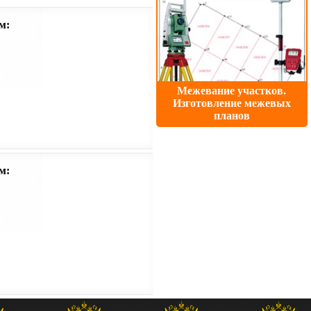
м:
Межевание участков.
Изготовление межевых
планов
м: