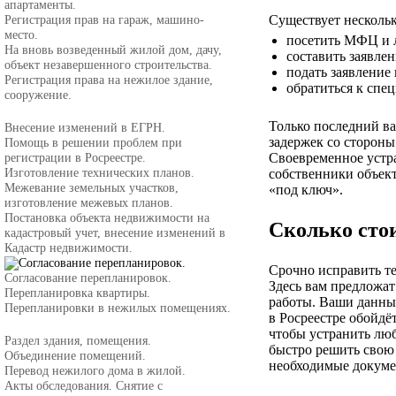
апартаменты.
Регистрация прав на гараж, машино-
Существует несколь
место.
посетить МФЦ и л
На вновь возведенный жилой дом, дачу,
составить заявлен
объект незавершенного строительства.
подать заявление 
Регистрация права на нежилое здание,
обратиться к спе
сооружение.
Только последний ва
Внесение изменений в ЕГРН.
задержек со стороны
Помощь в решении проблем при
регистрации в Росреестре.
Своевременное устр
Изготовление технических планов.
собственники объек
Межевание земельных участков,
«под ключ».
изготовление межевых планов.
Постановка объекта недвижимости на
Сколько сто
кадастровый учет, внесение изменений в
Кадастр недвижимости.
Срочно исправить т
Согласование перепланировок.
Здесь вам предложа
Перепланировка квартиры.
работы. Ваши данны
Перепланировки в нежилых помещениях.
в Росреестре обойдёт
чтобы устранить лю
Раздел здания, помещения.
быстро решить свою 
Объединение помещений.
необходимые докуме
Перевод нежилого дома в жилой.
Акты обследования. Снятие с