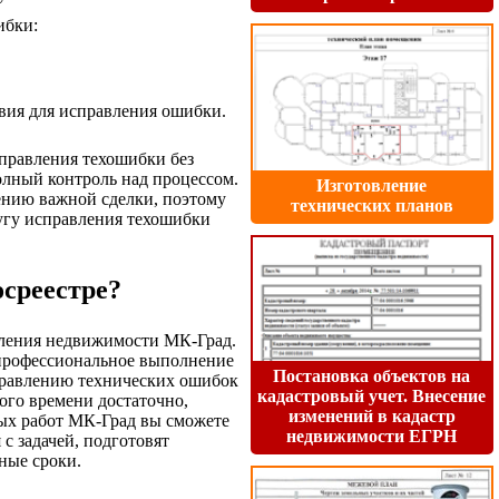
ибки:
вия для исправления ошибки.
справления техошибки без
олный контроль над процессом.
Изготовление
ению важной сделки, поэтому
технических планов
угу исправления техошибки
осреестре?
ления недвижимости МК-Град.
 профессиональное выполнение
Постановка объектов на
справлению технических ошибок
кадастровый учет. Внесение
того времени достаточно,
изменений в кадастр
вых работ МК-Град вы сможете
недвижимости ЕГРН
с задачей, подготовят
ные сроки.