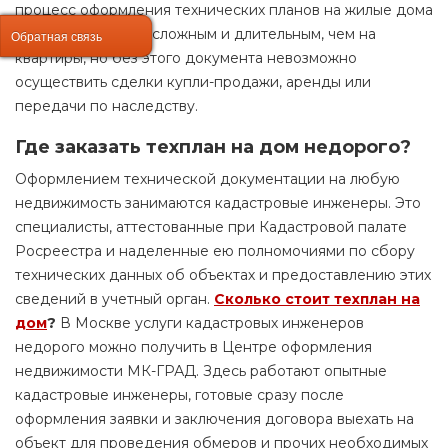
процесс оформления технических планов на жилые дома
может быть более сложным и длительным, чем на
Обратная связь
Обратная связь
квартиры, но без этого документа невозможно
осуществить сделки купли-продажи, аренды или
передачи по наследству.
Где
заказать техплан на дом недорого
?
Оформлением технической документации на любую
недвижимость занимаются кадастровые инженеры. Это
специалисты, аттестованные при Кадастровой палате
Росреестра и наделенные ею полномочиями по сбору
технических данных об объектах и предоставлению этих
сведений в учетный орган.
Сколько стоит техплан на
дом
?
В Москве услуги кадастровых инженеров
недорого можно получить в Центре оформления
недвижимости МК-ГРАД. Здесь работают опытные
кадастровые инженеры, готовые сразу после
оформления заявки и заключения договора выехать на
объект для проведения обмеров и прочих необходимых