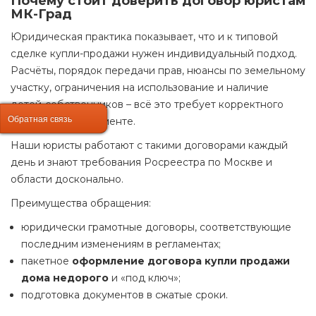
Почему стоит доверить договор юристам
МК-Град
Юридическая практика показывает, что и к типовой
сделке купли-продажи нужен индивидуальный подход.
Расчёты, порядок передачи прав, нюансы по земельному
участку, ограничения на использование и наличие
детей-собственников – всё это требует корректного
Обратная связь
Обратная связь
отражения в документе.
Наши юристы работают с такими договорами каждый
день и знают требования Росреестра по Москве и
области досконально.
Преимущества обращения:
юридически грамотные договоры, соответствующие
последним изменениям в регламентах;
пакетное
оформление договора купли продажи
дома недорого
и «под ключ»;
подготовка документов в сжатые сроки.