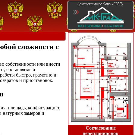
Архитектурное бюро «ГРАД»
юбой сложности с
во собственности или внести
нт, составляемый
работы быстро, грамотно и
возвратов и приостановок.
я
ия: площадь, конфигурацию,
и натурных замеров и
Согласование
перепланировок
;