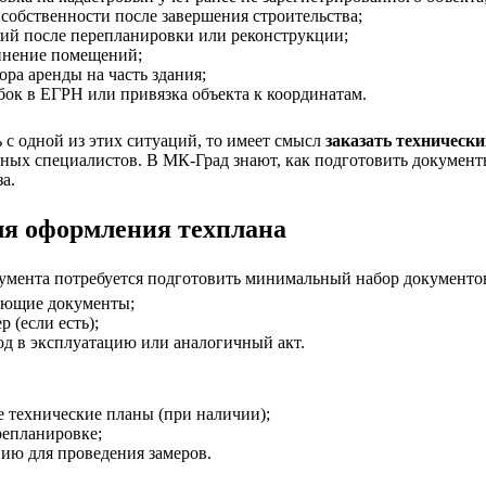
 собственности после завершения строительства;
ий после перепланировки или реконструкции;
инение помещений;
ра аренды на часть здания;
ок в ЕГРН или привязка объекта к координатам.
 с одной из этих ситуаций, то имеет смысл
заказать техническ
ных специалистов. В МК-Град знают, как подготовить документы
а.
ля оформления техплана
кумента потребуется подготовить минимальный набор документо
ающие документы;
 (если есть);
од в эксплуатацию или аналогичный акт.
е технические планы (при наличии);
репланировке;
ию для проведения замеров.