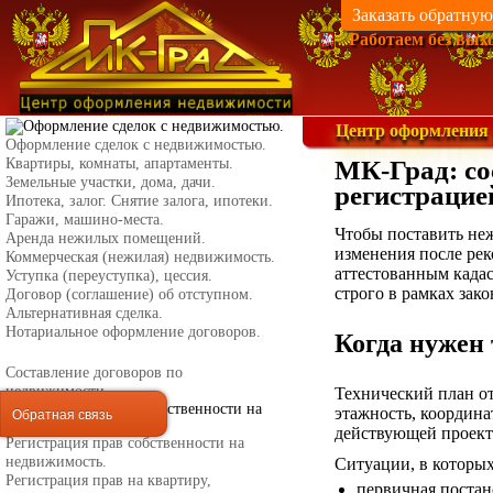
Заказать обратную
Работаем без вых
Центр оформления
Оформление сделок с недвижимостью.
Квартиры, комнаты, апартаменты.
МК-Град: со
Земельные участки, дома, дачи.
регистрацие
Ипотека, залог. Снятие залога, ипотеки.
Гаражи, машино-места.
Чтобы поставить неж
Аренда нежилых помещений.
изменения после рек
Коммерческая (нежилая) недвижимость.
аттестованным када
Уступка (переуступка), цессия.
строго в рамках зак
Договор (соглашение) об отступном.
Альтернативная сделка.
Нотариальное оформление договоров.
Когда нужен 
Составление договоров по
недвижимости.
Технический план о
этажность, координа
Обратная связь
действующей проект
Регистрация прав собственности на
недвижимость.
Ситуации, в которы
Регистрация прав на квартиру,
первичная постан