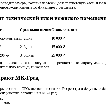
оводит замеры, готовит чертежи, делает текстовую часть и под
опровождая клиента до финального результата.
ит технический план нежилого помещен
та
Срок выполнения
Стоимость (от)
документами
1–2 дня
10 000 ₽
²
2–3 дня
15 000 ₽
200 м²
3–5 дней
25 000 ₽
щади, сложности конфигурации и срочности. По запросу можно 
нительную команду инженеров.
ирают МК-Град
ы состоят в СРО, имеют аттестацию Росреестра и берут на себя
реимущества обращения в МК-Град:
в;
ников;