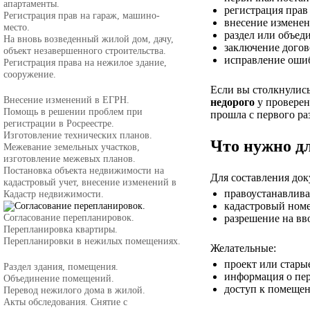
апартаменты.
регистрация прав
Регистрация прав на гараж, машино-
внесение изменен
место.
раздел или объед
На вновь возведенный жилой дом, дачу,
заключение догово
объект незавершенного строительства.
исправление ошиб
Регистрация права на нежилое здание,
сооружение.
Если вы столкнулись
Внесение изменений в ЕГРН.
недорого
у проверен
Помощь в решении проблем при
прошла с первого раз
регистрации в Росреестре.
Изготовление технических планов.
Что нужно д
Межевание земельных участков,
изготовление межевых планов.
Постановка объекта недвижимости на
Для составления до
кадастровый учет, внесение изменений в
правоустанавлив
Кадастр недвижимости.
кадастровый номер
Согласование перепланировок.
разрешение на вв
Перепланировка квартиры.
Перепланировки в нежилых помещениях.
Желательные:
проект или стары
Раздел здания, помещения.
информация о пе
Объединение помещений.
доступ к помещен
Перевод нежилого дома в жилой.
Акты обследования. Снятие с