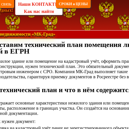
 связь
Наши КОНТАКТЫ
СРОКИ и ЦЕНЫ
одных!
Как нас найти
 недвижимости «МК-Град»
ставим технический план помещения л
й в ЕГРН
илое здание или помещение на кадастровый учёт, оформить пра
онструкции, нужен технический план. Это обязательный докуме
стровым инженером с СРО. Компания МК-Град выполняет такие 
онодательства, гарантируя приемку документов в Росреестре без 
технический план и что в нём содержитс
тражает основные характеристики нежилого здания или помещен
ты, расположение в границах участка. Он создаётся на основани
ной документации.
х нужен документ:
овка на кадастровый учёт ранее не зарегистрированного объекта